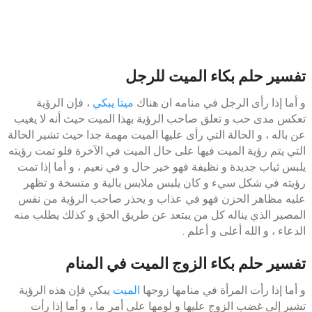
تفسير حلم بكاء الميت للرجل
و أما إذا رأى الرجل في منامه ان هناك
ميتا يبكي
، فإن الرؤية
تعكس مدى حب و تعلق صاحب الرؤية بهذا الميت حيث أنه لا يغيب
عن باله ، و الحالة التي رأى عليها الميت مهمة جدا حيث تشير الحالة
التي يتم رؤية الميت فيها على حال الميت في الآخرة فلو تمت رؤيته
يلبس ثياب جديدة و نظيفة فهو خير حال و في نعيم ، و أما إذا تمت
رؤيته في شكل سيء و كان يلبس ملابس بالية و متسخة و تظهر
عليه مظاهر الحزن فهو في عذاب و يحذر صاحب الرؤية من نفس
المصير الذي يناله كل من يبتعد عن طريق الحق و كذلك يطلب منه
الدعاء ، و الله أعلى و أعلم .
تفسير حلم بكاء الزوج الميت في المنام
و أما إذا رأت المرأة في منامها زوجها
الميت
يبكي فإن هذه الرؤية
تشير إلى غضب الزوج عليها و لومها على أمر ما ، و أما إذا رأت