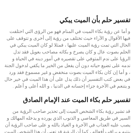
تفسير حلم بأن الميت يبكي
و أما عن رؤية بكاء الميت في المنام فهو من الرؤى التي اختلفت
فيها الأقوال و الآراء حيث تختلف من رؤية إلى أخرى و تتوقف على
الحال التي تمت رؤية الميت عليها ، فمثلا لو كان الميت يبكي في
الحلم بصوت عال و كان يصرخ و بكائه مصاحب بعويل فقد تدل
الرؤيا على ندم المتوفي على تقصيره في أمور دينه في الحياة و
ندمه على تضيع حياته دون أن يفعل من الخير ما يكفي لدخول الجنة
، و أما إن كان بكاء الميت بصوت منخفض و غير مسموع فقد ورد
في بعض كتب التفسير أن ذلك يدل على أن هذا الميت في خير حال
و يتنعم في الآخرة جزاء إحسانه في الدنيا ، و الله أعلى و أعلم .
تفسير حلم بكاء الميت عند الإمام الصادق
قد تشير رؤية بكاء الشخص الميت إلى تحذير صاحب الرؤية من
السير في طريق المعاصي و الذنوب الذي يورده و يدخله المهالك و
يصب عليه العذاب في الآخرة و العياذ بالله و على صاحب الرؤية أن
ينتبه و يراقب أفعاله ، كما أن الرؤية قد تعني أن هذا الشخص الميت