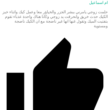
ام اسماعيل
حلمت زوجي يامرني ببشر الجزر والخياؤر معا وعمل كيك واثناء خبز
الكيك حدث خريق وانحرقت يد زوجي وكانا هناك واحدة عذباء تقوم
بتفتيت الميك وتقول غنها انها غير ناضجة مع ان الكيك ناضجة
ومستوية