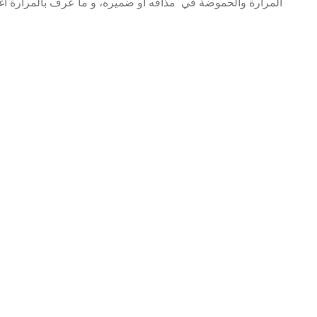
المرارة والحموضة في مذاقه أو ضميره، و ما عرف بالمرارة أغ