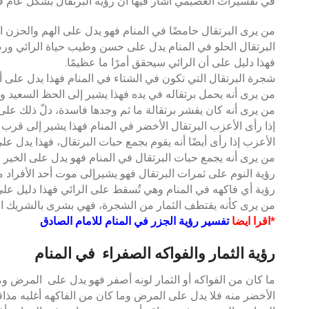
في تفسيرات العصيمي أشار فيها ان رؤية البرتقال بشكل عام ف
من يرى البرتقال حامضًا في المنام فهو يدل على الهم والحزن 
البرتقال الحلو في المنام يدل على حسن وطيب حياة الرائي ورضا
فهذا دليل على أن الرائي سيحقق أمرًا ما عظيمًا.
شجرة البرتقال التي تكون في الشتاء في المنام فهذا يدل على 
من يرى أنه يحمل برتقاله في يده فهذا يشير إلى الحظ السعيد و
من يرى أنه كان يقشر برتقالة ما ثم وجدها فاسدة، دلّ ذلك 
إذا رأى الأعزب البرتقال الأخضر في المنام فهذا يشير إلى قرب ا
الأعزب إذا رأى أيضًا أنه يقوم بجمع حبات البرتقال، فهذا يدل على
من يرى أنه يجمع حبات البرتقال في المنام فهو يدل على الخير ا
رؤية النوم على ثمرات البرتقال فهو يشيرإلى موت أحد الأفراد من
رؤية أي فاكهه في المنام وهي تُسقط على الرائي فهذا دليل على
من يرى كأنه يقتطف الثمار من الشجرة، فهي بشرى بالشريك الصا
*اقرا ايضا
تفسير رؤية الجزر في المنام للامام الصادق
رؤية الثمار والفواكه الصفراء في المنام
ما كان من الفواكه أو الثمار لونه أصفر فهو يدل على المرض وم
الأخضر منه فلا يدل على المرض وما كان من الفاكهه أغلبه مذا