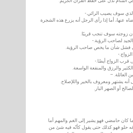
ي المنام تدل على حفظ القرآن الكريم.
الذي سوف يصيب الرائي.-
ه عنها، أما إذا رأى الرجل أنه يزرع هذه الشجرة
أن زوجته سوف تنجب قريبًا.
الجيد لصاحب الرؤية.-
على فشل شأن ما يخص صاحب الرؤية.
لزواج.-
 قرب الزواج أيضًا.-
لكثير والرزق والمنفعة الواسعة.
 العائلة. –
 أنه يشتهر ومعروف بالخير واللإصلاح.
لح أو الصهر البار.
ا كان حامضي فهو يشير إلى الغم والمهم أما
قه حلو فهو كذلك حتى يقول كأنّه فيه شئ من