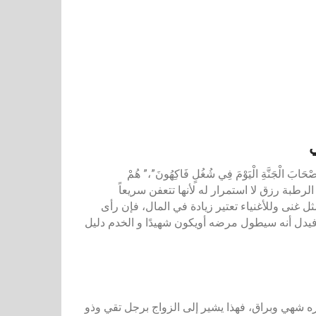
ي
ْجَنَّةِ الْيَوْمَ فِي شُغُلٍ فَاكِهُونَ”،” هُمْ
الفاكهة الرطبة رزق لا استمرار له لأنها تتعفن سريعاً
ثل غنى وللأغنياء تعتير زيادة في المال، فإن رأى
يدل أنه سيطول مرضه أويكون شهيدًا و الخدم دليل
ه شهي وبراق، فهذا يشير إلى الزواج برجل تقي وذو