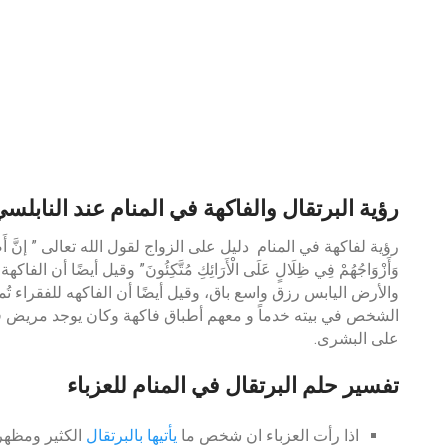
رؤية البرتقال والفاكهة في المنام عند النابلس
رؤية لفاكهة في المنام دليل على الزواج لقول الله تعالى ” إنَّ أَصْحَابَ ال
وَأَزْوَاجُهُمْ فِي ظِلَالٍ عَلَى الْأَرَائِكِ مُتَّكِئُونَ” وقيل أيضًا أن 
والأرض اليابس رزق واسع باق، وقيل أيضًا أن الفاكهه للفقراء تُم
الشخص في بيته خدماً و معهم أطباق فاكهة وكان يوجد مريض ف
على البشرى.
تفسير حلم البرتقال في المنام للعزباء
اذا رأت العزباء ان شخص ما
يأتيها بالبرتقال
الكثير ومظهر