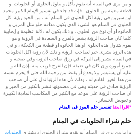
و من يرى في المنام أنه يقوم بأكل و تناول الحلوى أو الحلويات او
قطعة معينة من الحلوى ، فإنه قد جاء في تفسير الإمام الكبير محمد
ابن سيرين في رؤية اكل الحلوى في المنام أنه ، من الجيد رؤية اكل
الحلوى في المنام هو الشيء الذي يكون مذاقه حلو مثل المربى و
الجاتوه او أي نوع من الحلوى ، و ذلك يكون له دلالة عظيمة و إيجابية
كلما كان صاحب الرؤية يشعر بالفرح و السعادة في الرؤية و هو
يقوم بتناول هذه الحلوى او هذا الجاتوه او قطعة من الكعكة ، و في
هذه الرؤيا بشرى خير لصاحب الرؤية و ذلك لأن رؤية اكل الحلويات
في المنام تشير إلى البركة في رزق صاحب الرؤية وفي صحته و
جميع أموره وإن كان في ضيقة فإن الفرج قريب منه بإذن الله و
عليه أن يستبشر ولا يجذع أو يقنط من رحمة الله حتى لا يحرم نفسه
من هذا الخير القادم له ، وذلك لأن هذه الرؤيا تدل على أن صاحب
الرؤية صادق في حديثه وهي في مضمونها تبشر بالكثير من الخير و
ان صاحب الرؤية على موعد مع الكثير من المكاسب المادية الكبيرة
و تعويض الخسائر .
*اقرا ايضا
تفسير حلم الموز فى المنام
حلم شراء الحلويات في المنام
و اما من يرى في المنام أنه يقوم بشراء الحلوى او يشتري
الحلويات