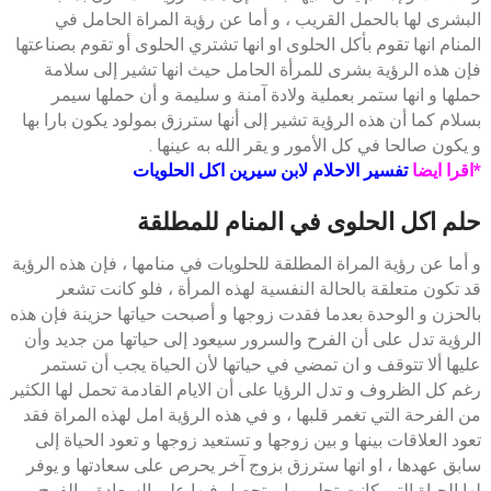
البشرى لها بالحمل القريب ، و أما عن رؤية المراة الحامل في
المنام انها تقوم بأكل الحلوى او انها تشتري الحلوى أو تقوم بصناعتها
فإن هذه الرؤية بشرى للمرأة الحامل حيث انها تشير إلى سلامة
حملها و انها ستمر بعملية ولادة آمنة و سليمة و أن حملها سيمر
بسلام كما أن هذه الرؤية تشير إلى أنها سترزق بمولود يكون بارا بها
و يكون صالحا في كل الأمور و يقر الله به عينها .
*اقرا ايضا
تفسير الاحلام لابن سيرين اكل الحلويات
حلم اكل الحلوى في المنام للمطلقة
و أما عن رؤية المراة المطلقة للحلويات في منامها ، فإن هذه الرؤية
قد تكون متعلقة بالحالة النفسية لهذه المرأة ، فلو كانت تشعر
بالحزن و الوحدة بعدما فقدت زوجها و أصبحت حياتها حزينة فإن هذه
الرؤية تدل على أن الفرح والسرور سيعود إلى حياتها من جديد وأن
عليها ألا تتوقف و ان تمضي في حياتها لأن الحياة يجب أن تستمر
رغم كل الظروف و تدل الرؤيا على أن الايام القادمة تحمل لها الكثير
من الفرحة التي تغمر قلبها ، و في هذه الرؤية امل لهذه المراة فقد
تعود العلاقات بينها و بين زوجها و تستعيد زوجها و تعود الحياة إلى
سابق عهدها ، او انها سترزق بزوج آخر يحرص على سعادتها و يوفر
لها الحياة التي كانت تحلم بها و تحصل فيها على السعادة و الفرح و