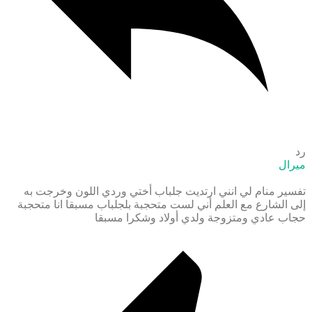
رد
ميرال
تفسير منام لي انني ارتديت جلباب أختي وردي اللون وخرجت به
إلى الشارع مع العلم أني لست متحجبة بلجلباب مسبقا انا متحجبة
حجاب عادي ومتزوجة ولدي أولاد وشكرا مسبقا