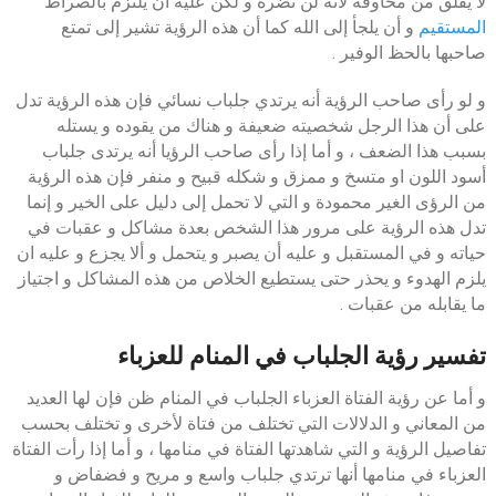
لا يقلق من مخاوفه لأنه لن تضره و لكن عليه ان يلتزم بالصراط
المستقيم
و أن يلجأ إلى الله كما أن هذه الرؤية تشير إلى تمتع
صاحبها بالحظ الوفير .
و لو رأى صاحب الرؤية أنه يرتدي جلباب نسائي فإن هذه الرؤية تدل
على أن هذا الرجل شخصيته ضعيفة و هناك من يقوده و يستله
بسبب هذا الضعف ، و أما إذا رأى صاحب الرؤيا أنه يرتدى جلباب
أسود اللون او متسخ و ممزق و شكله قبيح و منفر فإن هذه الرؤية
من الرؤى الغير محمودة و التي لا تحمل إلى دليل على الخير و إنما
تدل هذه الرؤية على مرور هذا الشخص بعدة مشاكل و عقبات في
حياته و في المستقبل و عليه أن يصبر و يتحمل و ألا يجزع و عليه ان
يلزم الهدوء و يحذر حتى يستطيع الخلاص من هذه المشاكل و اجتياز
ما يقابله من عقبات .
تفسير رؤية الجلباب في المنام للعزباء
و أما عن رؤية الفتاة العزباء الجلباب في المنام ظن فإن لها العديد
من المعاني و الدلالات التي تختلف من فتاة لأخرى و تختلف بحسب
تفاصيل الرؤية و التي شاهدتها الفتاة في منامها ، و أما إذا رأت الفتاة
العزباء في منامها أنها ترتدي جلباب واسع و مريح و فضفاض و