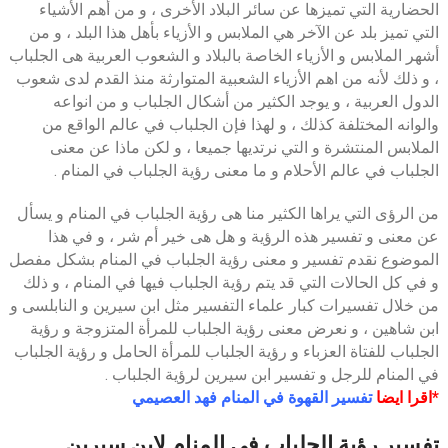
الحضارية التي تميزها عن سائر البلاد الأخرى ، و من أهم الأشياء
التي تميز بلد عن الآخر هي الملابس و الأزياء بأهل هذا البلد ، و من
أشهر الملابس و الأزياء الخاصة بالبلاد و الشعوب العربية هى الجلباب
، و ذلك لأنه من اهم الأزياء الشعبية المتوارثة منذ القدم لدى شعوب
الدول العربية ، و يوجد الكثير من أشكال الجلباب و من انواعه
والوانه المختلفة كذلك ، و لهذا فإن الجلباب في عالم الواقع من
الملابس المنتشرة و التي نرتديها جميعا ، و لكن ماذا عن معنى
الجلباب في عالم الأحلام و ما معنى رؤية الجلباب في المنام .
من الرؤى التي يراها الكثير منا هى رؤية الجلباب في المنام و يسأل
عن معنى و تفسير هذه الرؤية و هل هى خير أم شر ، و في هذا
الموضوع نقدم تفسير و معنى رؤية الجلباب في المنام بشكل مفصل
و في كل الحالات التي قد يتم رؤية الجلباب فيها في المنام ، و ذلك
من خلال تفسيرات كبار علماء التفسير مثل ابن سيرين و النابلسى و
ابن شاهين ، و نعرض معنى رؤية الجلباب للمرأة المتزوجة و رؤية
الجلباب للفتاة العزباء و رؤية الجلباب للمرأة الحامل و رؤية الجلباب
في المنام للرجل و تفسير ابن سيرين لرؤية الجلباب .
*اقرا ايضا
تفسير القهوة في المنام فهد العصيمي
تفسير رؤية الجلباب في المنام لابن سيرين