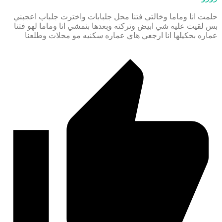
حلمت انا وماما وخالتي فتنا محل جلبابات واخترت جلباب اعجبني
بس لقيت عليه شي ابيض وتركته وبعدها بنمشي انا وماما لهو فتنا
عماره بحكيلها انا ارجعي هاي عماره سكنيه مو محلات وطلعنا