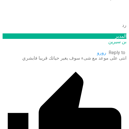
رد
المدير
بن سيرين
Reply to
رورو
انتى على موعد مع شىء سوف يغير حياتك قريبا فابشري