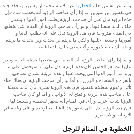
و أما عن تفسير حلم
الخطوبة
عن الإمام محمد ابن سيرين ، فقد جاء
في تفسير ابن سيرين أنه إذا رأى صاحب الرؤية أنه يخطب فتاة فإن
هذه الرؤية تدل على أن صاحب الرؤية يطلب أمور الدنيا و يسعى
خلف الدنيا سعيا قويا ، و لو رأى صاحب الرؤية أن الفتاة التي يخطبها
في المنام متزوجة فإن هذه الرؤية تدل على انه يطلب الدنيا و
أمورها و يسعى خلفها و لكن ما يريده لن يحدث ولن يحدث ما يريده
وعليه أن ينتبه لأموره و ألا يسعى خلف الدنيا فقط ،
و أما إذا رأى صاحب الرؤية أن الفتاة التي يخطبها جميلة للغاية وتبدو
عليها مظاهر الحسن فإن هذه الرؤية تدل على أنه سيحصل على ما
يريد من أمور الدنيا التي يبحث عنها و هذه الرؤية بشرى لصاحبها
بالفرح و السعادة و الرزق ، و أما لو رأى صاحب الرؤية أن هناك فتاة
تأتي و تقوم بخطبته لنفسها فإن هذه الرؤية بشرى بأن الدنيا مقبلة
على صاحب هذه الرؤية و تفتح له الأبواب ، و أما لو كان صاحب
الرؤيا شاب أعزب ورأى في المنام أنه يتجهز للخطبة و يستعد لها
فإن هذه الرؤية تدل على شعور هذا الشاب بالوحدة و على رغبته في
الارتباط والاستقرار .
الخطوبة في المنام للرجل