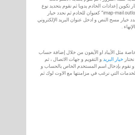
تكوين إعدادات الخادم يدويا ثم نقوم بتحديد نوع
الخادم من خلال تحديد خيار ” imap” ثم نقوم بإدخال الخيار ” imap-mail.outlook” كعنوان للخادم ثم نحدد خيار
الرقم 993 في خانة المنفذ و نجدد خيار مسح النص و ادخل عنوان البريد الإلكتروني
نهاء .
خاصة مثل الأيباد او الآيفون من خلال إضافة حساب
نختار
خيار البريد
و التقويم و جهات الاتصال ، ثم
 و نقوم بإدخال اسم المستخدم الخاص بالحساب و
الخدمات التي نرغب في مزامنتها مع الاوت لوك ثم