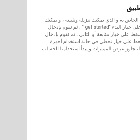
طبيق
الخاص به و الذي يمكنك تنزيله وتثبيته ، و يمكنك
تسجيل الدخول عليه من خلال فتح تطبيق أوت لوك ثم الضغط على خيار البدء “get started ” ، ثم نقوم بإدخال
ط على خيار متابعة أو التالي ، ثم نقوم بإدخال
ضغط على خيار تخطي في حالة استخدام أجهزة
نتجاوز عرض المميزات و يبدأ استخدامنا للحساب .